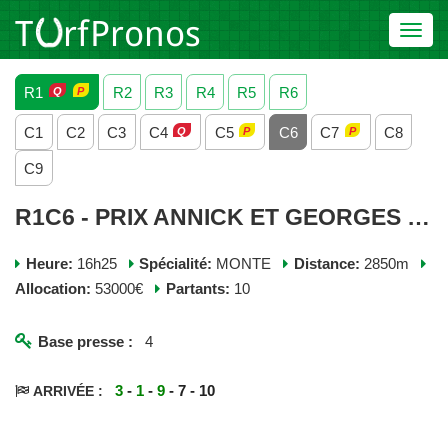
Toggl
navig
R1
R2
R3
R4
R5
R6
C1
C2
C3
C4
C5
C6
C7
C8
C9
R1C6 - PRIX ANNICK ET GEORGES DREUX - VENDREDI 01 NOVEMBRE 2024
Heure:
16h25
Spécialité:
MONTE
Distance:
2850m
Allocation:
53000€
Partants:
10
Base presse :
4
3
-
1
-
9
- 7 - 10
ARRIVÉE :