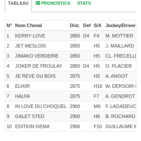
TABLEAU
PRONOSTICS
STATS
N°
Nom Cheval
Dist.
Def
S/A
Jockey/Driver
1
KERRY LOVE
2850
D4
F4
M. MOTTIER
2
JET MESLOIS
2850
H5
J. MAILLARD
3
JIMAKO VERDERIE
2850
H5
CL. FRECELLE
4
JOKER DE FROULAY
2850
D4
H5
O. PLACIER
5
JE REVE DU BOIS
2875
H5
A. ANGOT
6
ELIXIR
2875
H10
W. DERSOIR-H
7
HALFA
2875
F7
A. GENDROT
8
IN LOVE DU CHOQUEL
2900
M6
F. LAGADEUC
9
GALET STED
2900
H8
B. ROCHARD
10
EDITION GEMA
2900
F10
GUILLAUME MA