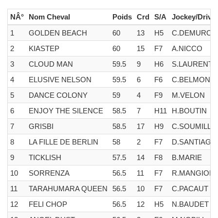
NÂ°
Nom Cheval
Poids
Crd
S/A
Jockey/Drive
1
GOLDEN BEACH
60
13
H5
C.DEMURO
2
KIASTEP
60
15
F7
A.NICCO
3
CLOUD MAN
59.5
9
H6
S.LAURENT
4
ELUSIVE NELSON
59.5
6
F6
C.BELMONT
5
DANCE COLONY
59
4
F9
M.VELON
6
ENJOY THE SILENCE
58.5
7
H11
H.BOUTIN
7
GRISBI
58.5
17
H9
C.SOUMILLO
8
LA FILLE DE BERLIN
58
2
F7
D.SANTIAGO
9
TICKLISH
57.5
14
F8
B.MARIE
10
SORRENZA
56.5
11
F7
R.MANGION
11
TARAHUMARA QUEEN
56.5
10
F7
C.PACAUT
12
FELI CHOP
56.5
12
H5
N.BAUDET