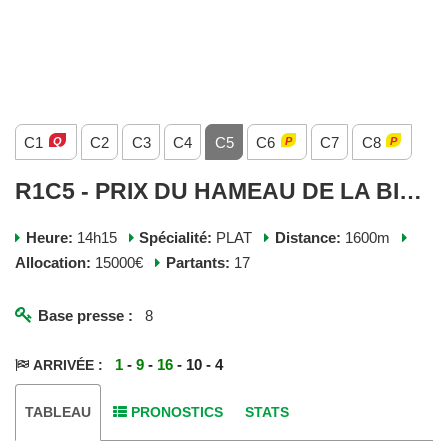
C1
C2
C3
C4
C5
C6
C7
C8
R1C5 - PRIX DU HAMEAU DE LA BICHE - LUNDI 15 AVRIL 2024
Heure:
14h15
Spécialité:
PLAT
Distance:
1600m
Allocation:
15000€
Partants:
17
Base presse :
8
1
-
9
-
16
- 10 - 4
ARRIVÉE :
TABLEAU
PRONOSTICS
STATS