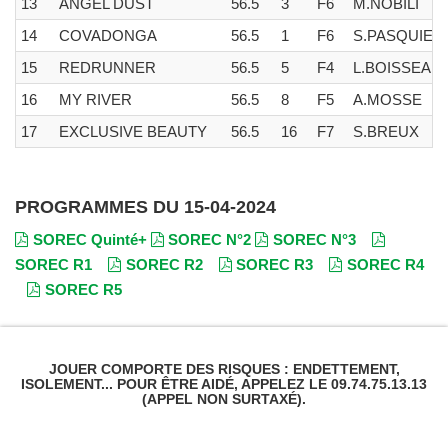
13
ANGEL DUST
56.5
3
F6
M.NOBILI
14
COVADONGA
56.5
1
F6
S.PASQUIER
15
REDRUNNER
56.5
5
F4
L.BOISSEAU
16
MY RIVER
56.5
8
F5
A.MOSSE
17
EXCLUSIVE BEAUTY
56.5
16
F7
S.BREUX
PROGRAMMES DU 15-04-2024
SOREC Quinté+
SOREC N°2
SOREC N°3
SOREC R1
SOREC R2
SOREC R3
SOREC R4
SOREC R5
JOUER COMPORTE DES RISQUES : ENDETTEMENT,
ISOLEMENT... POUR ÊTRE AIDÉ, APPELEZ LE 09.74.75.13.13
(APPEL NON SURTAXÉ).