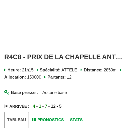
R4C8 - PRIX DE LA CHAPELLE ANTHENAISE - MERCREDI 07 FEVRIER 2024
Heure:
21h15
Spécialité:
ATTELE
Distance:
2850m
Allocation:
15000€
Partants:
12
Base presse :
Aucune base
4
-
1
-
7
- 12 - 5
ARRIVÉE :
TABLEAU
PRONOSTICS
STATS