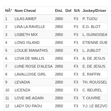
NÂ°
Nom Cheval
Dist.
Def
S/A
Jockey/Driver
1
LILAS AIMEF
2850
F3
P. TIJOU
2
LINA LA RAVELLE
2850
F3
E.G. BLOT
3
LISBETH MIX
2850
F3
L. GUINOISEAU
4
LONG ISLAND
2850
F3
ETIENNE DUBO
5
LOULIE MANATHIS
2850
F3
L. JUBLOT
6
LOVA DE WALLIS
2850
F3
A. DE JESUS
7
LUNE ROSE D'ALESA
2850
F3
E. DE JESUS
8
LAVALLOISE GIRL
2850
F3
E. RAFFIN
9
LEVADIA
2850
F3
TH. ROUSSELE
10
LICENZA
2850
F3
C. BEUREL
11
LOVE ME AGAIN
2850
F3
T. OUVRIE
12
LADY DU PAOU
2850
F3
Y.J. LE BEZVOE