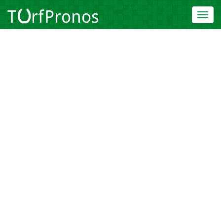
Toggl
navig